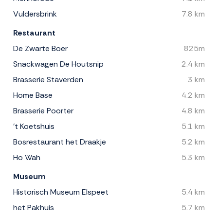
Vuldersbrink
7.8 km
Restaurant
De Zwarte Boer
825m
Snackwagen De Houtsnip
2.4 km
Brasserie Staverden
3 km
Home Base
4.2 km
Brasserie Poorter
4.8 km
't Koetshuis
5.1 km
Bosrestaurant het Draakje
5.2 km
Ho Wah
5.3 km
Museum
Historisch Museum Elspeet
5.4 km
het Pakhuis
5.7 km