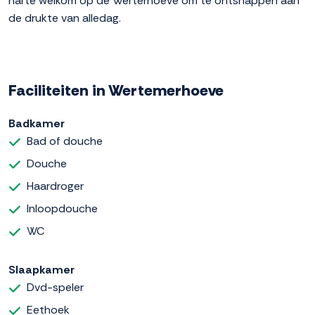
harte welkom op de Werterhoeve om te ontsnappen aan
de drukte van alledag.
Faciliteiten in Wertemerhoeve
Badkamer
Bad of douche
Douche
Haardroger
Inloopdouche
WC
Slaapkamer
Dvd-speler
Eethoek