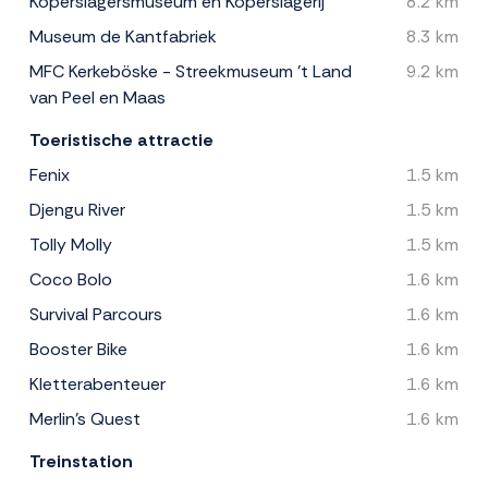
Koperslagersmuseum en Koperslagerij
8.2 km
Museum de Kantfabriek
8.3 km
MFC Kerkeböske - Streekmuseum 't Land
9.2 km
van Peel en Maas
Toeristische attractie
Fenix
1.5 km
Djengu River
1.5 km
Tolly Molly
1.5 km
Coco Bolo
1.6 km
Survival Parcours
1.6 km
Booster Bike
1.6 km
Kletterabenteuer
1.6 km
Merlin's Quest
1.6 km
Treinstation