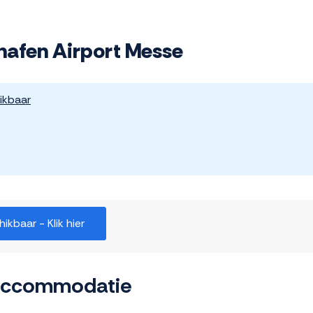
shafen Airport Messe
ikbaar
kbaar - Klik hier
 accommodatie