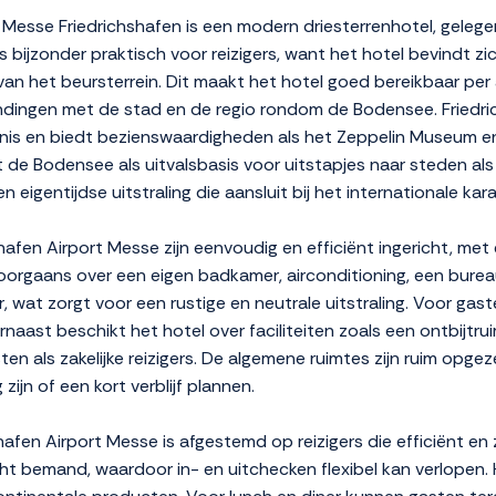
t Messe Friedrichshafen is een modern driesterrenhotel, gelege
is bijzonder praktisch voor reizigers, want het hotel bevindt z
van het beursterrein. Dit maakt het hotel goed bereikbaar per
indingen met de stad en de regio rondom de Bodensee. Friedri
nis en biedt bezienswaardigheden als het Zeppelin Museum 
 de Bodensee als uitvalsbasis voor uitstapjes naar steden als
en eigentijdse uitstraling die aansluit bij het internationale kar
shafen Airport Messe zijn eenvoudig en efficiënt ingericht, m
oorgaans over een eigen badkamer, airconditioning, een bureau 
r, wat zorgt voor een rustige en neutrale uitstraling. Voor gas
rnaast beschikt het hotel over faciliteiten zoals een ontbijtr
en als zakelijke reizigers. De algemene ruimtes zijn ruim opgez
jn of een kort verblijf plannen.
hshafen Airport Messe is afgestemd op reizigers die efficiënt 
t bemand, waardoor in- en uitchecken flexibel kan verlopen. 