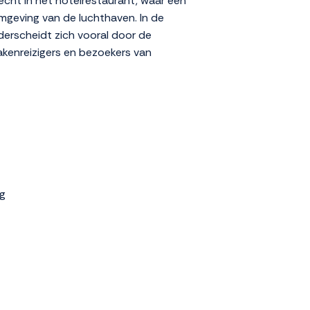
cht in het hotelrestaurant, waar een
mgeving van de luchthaven. In de
derscheidt zich vooral door de
zakenreizigers en bezoekers van
g