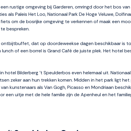
 in een rustige omgeving bij Garderen, omringd door het bos va
cties als Paleis Het Loo, Nationaal Park De Hoge Veluwe, Dolfin
n fiets om de bosrijke omgeving te verkennen of maak een moo
 te bespreken.
t ontbijtbuffet, dat op doordeweekse dagen beschikbaar is to
 lunch of een borrel is Grand Café de juiste plek. Het hotel b
 in hotel Bilderberg 't Speulderbos even helemaal uit. Nationaal
tsen zeker aan hun trekken komen. Midden in het park ligt het 
jen van kunstenaars als Van Gogh, Picasso en Mondriaan besch
or een uitje met de hele familie zijn de Apenheul en het famili