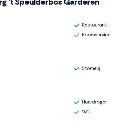
berg 't Speulderbos Garderen
Restaurant
Roomservice
Stomerij
Haardroger
WC