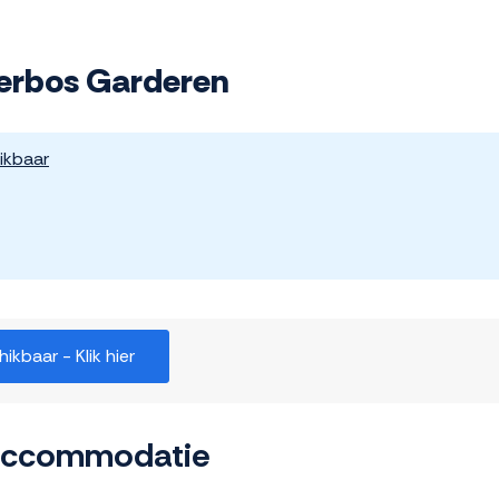
derbos Garderen
ikbaar
kbaar - Klik hier
 accommodatie