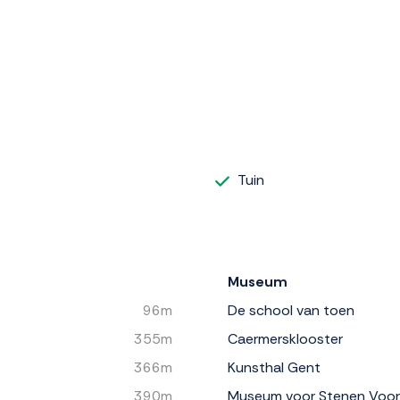
Tuin
Museum
96m
De school van toen
355m
Caermersklooster
366m
Kunsthal Gent
390m
Museum voor Stenen Voo