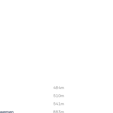
484m
510m
541m
rwerpen
883m