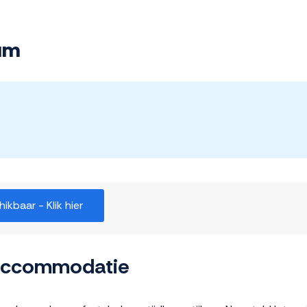
um
kbaar - Klik hier
 accommodatie