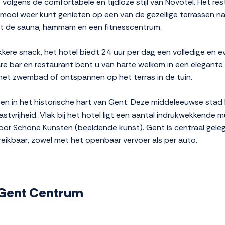
t volgens de comfortabele en tijdloze stijl van Novotel. Het r
j mooi weer kunt genieten op een van de gezellige terrassen 
t de sauna, hammam en een fitnesscentrum.
ekkere snack, het hotel biedt 24 uur per dag een volledige en 
are bar en restaurant bent u van harte welkom in een elegante 
 het zwembad of ontspannen op het terras in de tuin.
en in het historische hart van Gent. Deze middeleeuwse stad 
vrijheid. Vlak bij het hotel ligt een aantal indrukwekkende 
or Schone Kunsten (beeldende kunst). Gent is centraal gelege
eikbaar, zowel met het openbaar vervoer als per auto.
l Gent Centrum