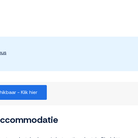
nus
kbaar - Klik hier
 accommodatie