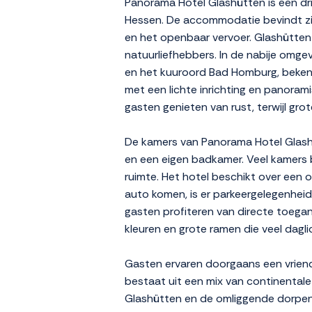
Panorama Hotel Glashütten is een dri
Hessen. De accommodatie bevindt zic
en het openbaar vervoer. Glashütten 
natuurliefhebbers. In de nabije omge
en het kuuroord Bad Homburg, bekend 
met een lichte inrichting en panoram
gasten genieten van rust, terwijl gro
De kamers van Panorama Hotel Glashüt
en een eigen badkamer. Veel kamers b
ruimte. Het hotel beschikt over een 
auto komen, is er parkeergelegenheid o
gasten profiteren van directe toegang
kleuren en grote ramen die veel dagli
Gasten ervaren doorgaans een vriende
bestaat uit een mix van continentale e
Glashütten en de omliggende dorpen 