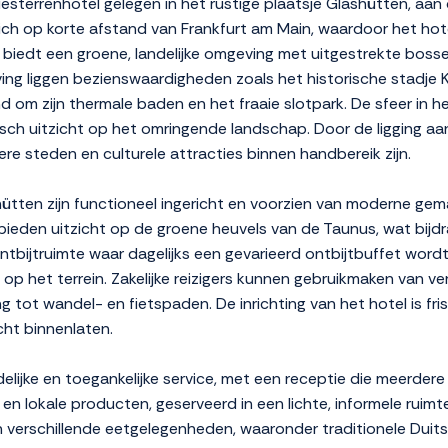
esterrenhotel gelegen in het rustige plaatsje Glashütten, aa
h op korte afstand van Frankfurt am Main, waardoor het hote
biedt een groene, landelijke omgeving met uitgestrekte bosse
ving liggen bezienswaardigheden zoals het historische stadje 
om zijn thermale baden en het fraaie slotpark. De sfeer in he
isch uitzicht op het omringende landschap. Door de ligging a
tere steden en culturele attracties binnen handbereik zijn.
ten zijn functioneel ingericht en voorzien van moderne gemakk
ieden uitzicht op de groene heuvels van de Taunus, wat bijdr
ontbijtruimte waar dagelijks een gevarieerd ontbijtbuffet wor
p het terrein. Zakelijke reizigers kunnen gebruikmaken van verg
 tot wandel- en fietspaden. De inrichting van het hotel is fri
cht binnenlaten.
lijke en toegankelijke service, met een receptie die meerdere
n lokale producten, geserveerd in een lichte, informele ruimte.
verschillende eetgelegenheden, waaronder traditionele Duitse