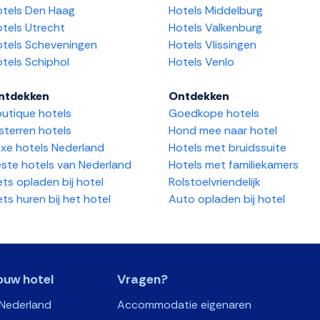
tels Den Haag
Hotels Middelburg
tels Utrecht
Hotels Valkenburg
tels Scheveningen
Hotels Vlissingen
tels Schiphol
Hotels Venlo
ntdekken
Ontdekken
utique hotels
Goedkope hotels
sterren hotels
Hond mee naar hotel
xe hotels Nederland
Hotels met bruidssuite
ste hotels van Nederland
Hotels met familiekamers
ets opladen bij hotel
Rolstoelvriendelijk
ets huren bij het hotel
Auto opladen bij hotel
ouw hotel
Vragen?
 Nederland
Accommodatie eigenaren