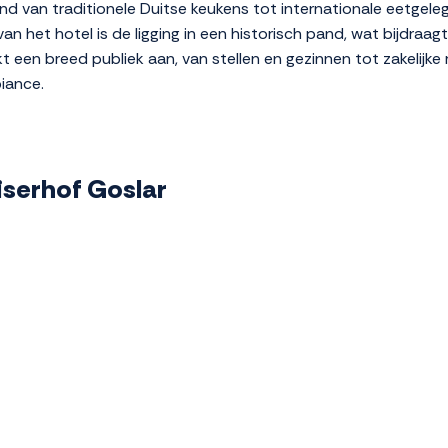
end van traditionele Duitse keukens tot internationale eetgele
n het hotel is de ligging in een historisch pand, wat bijdraag
eekt een breed publiek aan, van stellen en gezinnen tot zakelijk
biance.
aiserhof Goslar