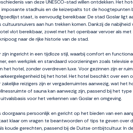
 geschiedenis van deze UNESCO-stad willen ontdekken. Het hot
et imposante stadhuis en de keizerpalts tot de hoogtepunte
goedlijst staat, is eenvoudig bereikbaar. De stad Goslar ligt 
 cultuursnuivers aan hun trekken komen. Dankzij de nabijheid 
tel vlot bereikbaar, zowel met het openbaar vervoer als met d
knipoog naar de rijke historie van de stad.
ijn ingericht in een tijdloze stijl, waarbij comfort en function
, een werkplek en standaard voorzieningen zoals televisie en w
 van het hotel, zonder overdreven luxe. Voor gezinnen zijn er r
arkeergelegenheid bij het hotel. Het hotel beschikt over een o
zakelijke reizigers zijn er vergaderruimtes aanwezig, wat het 
wellnessruimte of sauna kan aanwezig zijn, passend bij het ty
 uitvalsbasis voor het verkennen van Goslar en omgeving.
is doorgaans persoonlijk en gericht op het bieden van een aang
taat klaar om vragen te beantwoorden of tips te geven over de
s koude gerechten, passend bij de Duitse ontbijtcultuur. In de