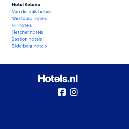
Hotel Ketens
Van der valk hotels
Westcord hotels
NH hotels
Fletcher hotels
Bastion hotels
Bilderberg hotels