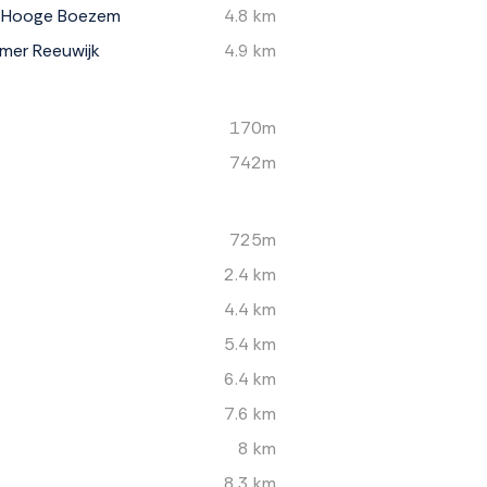
 Hooge Boezem
4.8 km
er Reeuwijk
4.9 km
170m
742m
725m
2.4 km
4.4 km
5.4 km
6.4 km
7.6 km
8 km
8.3 km