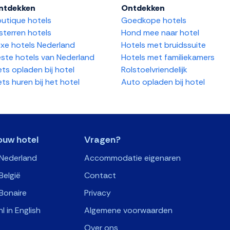
ntdekken
Ontdekken
utique hotels
Goedkope hotels
sterren hotels
Hond mee naar hotel
xe hotels Nederland
Hotels met bruidssuite
ste hotels van Nederland
Hotels met familiekamers
ets opladen bij hotel
Rolstoelvriendelijk
ets huren bij het hotel
Auto opladen bij hotel
ouw hotel
Vragen?
 Nederland
Accommodatie eigenaren
België
Contact
Bonaire
Privacy
nl in English
Algemene voorwaarden
Over ons