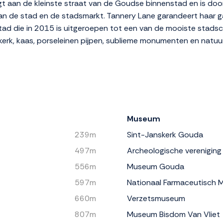
ligt aan de kleinste straat van de Goudse binnenstad en is d
an de stad en de stadsmarkt. Tannery Lane garandeert haar g
 stad die in 2015 is uitgeroepen tot een van de mooiste stad
kerk, kaas, porseleinen pijpen, sublieme monumenten en natuurl
Museum
239m
Sint-Janskerk Gouda
497m
Archeologische vereniging
556m
Museum Gouda
597m
Nationaal Farmaceutisch
660m
Verzetsmuseum
807m
Museum Bisdom Van Vliet