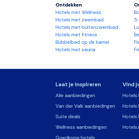
Ontdekken
O
Hotels met Wellness
Bo
Hotels met zwembad
5 
Hotels met buitenzwembad
Lu
Hotels met fitness
Be
Bubbelbad op de kamer
Fi
Hotels met sauna
Fi
Laat je inspireren
Vind j
Alle aanbiedingen
Hotels
Van der Valk aanbiedingen
Hotels 
Suite deals
Hotels 
Wellness aanbiedingen
Hotels.
>
Goedkope hotels