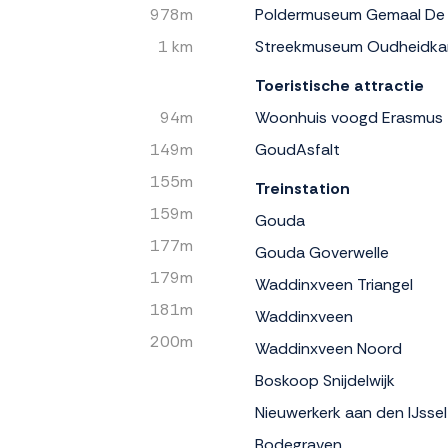
978m
Poldermuseum Gemaal De
1 km
Streekmuseum Oudheidkam
Toeristische attractie
94m
Woonhuis voogd Erasmus
149m
GoudAsfalt
155m
Treinstation
159m
Gouda
177m
Gouda Goverwelle
179m
Waddinxveen Triangel
181m
Waddinxveen
200m
Waddinxveen Noord
Boskoop Snijdelwijk
Nieuwerkerk aan den IJssel
Bodegraven