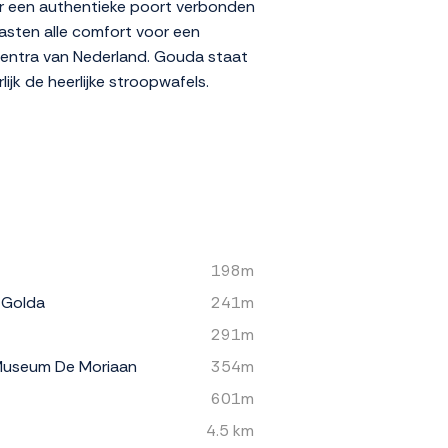
oor een authentieke poort verbonden
asten alle comfort voor een
scentra van Nederland. Gouda staat
ijk de heerlijke stroopwafels.
198m
 Golda
241m
291m
 Museum De Moriaan
354m
601m
4.5 km