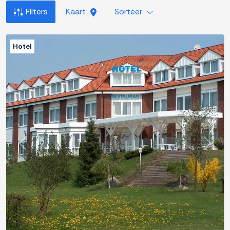
Filters
Kaart
Sorteer
Hotel
Previous
Next