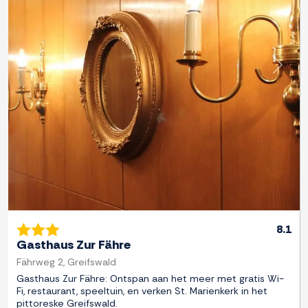
Previous
Next
8.1
Gasthaus Zur Fähre
Fährweg 2, Greifswald
Gasthaus Zur Fähre: Ontspan aan het meer met gratis Wi-
Fi, restaurant, speeltuin, en verken St. Marienkerk in het
pittoreske Greifswald.