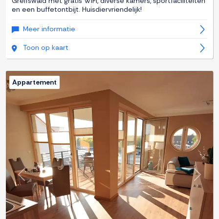
Greifswald met gratis WiFi, diverse kamers, sportfaciliteiten
en een buffetontbijt. Huisdiervriendelijk!
Meer informatie
Toon op kaart
Appartement
Previous
Next