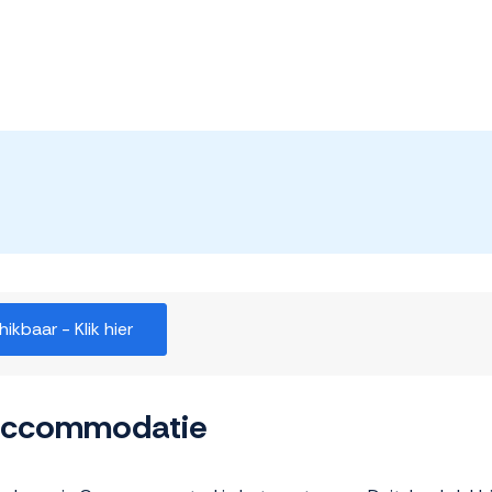
kbaar - Klik hier
 accommodatie