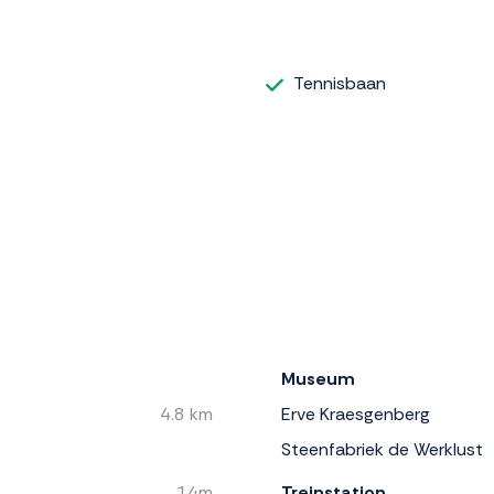
Tennisbaan
Museum
4.8 km
Erve Kraesgenberg
Steenfabriek de Werklust
14m
Treinstation