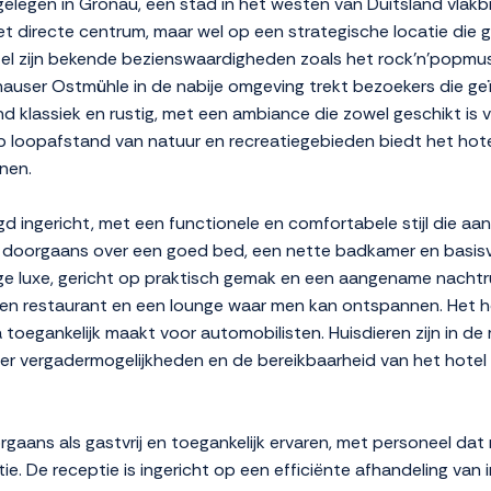
 gelegen in Gronau, een stad in het westen van Duitsland vlakb
t directe centrum, maar wel op een strategische locatie die g
tel zijn bekende bezienswaardigheden zoals het rock'n'popmu
user Ostmühle in de nabije omgeving trekt bezoekers die geïnt
nd klassiek en rustig, met een ambiance die zowel geschikt is 
ng op loopafstand van natuur en recreatiegebieden biedt het hot
nen.
rgd ingericht, met een functionele en comfortabele stijl die aa
t doorgaans over een goed bed, een nette badkamer en basisvo
ge luxe, gericht op praktisch gemak en een aangename nachtrus
 een restaurant en een lounge waar men kan ontspannen. Het h
tra toegankelijk maakt voor automobilisten. Huisdieren zijn in 
n er vergadermogelijkheden en de bereikbaarheid van het hote
orgaans als gastvrij en toegankelijk ervaren, met personeel da
tie. De receptie is ingericht op een efficiënte afhandeling van 