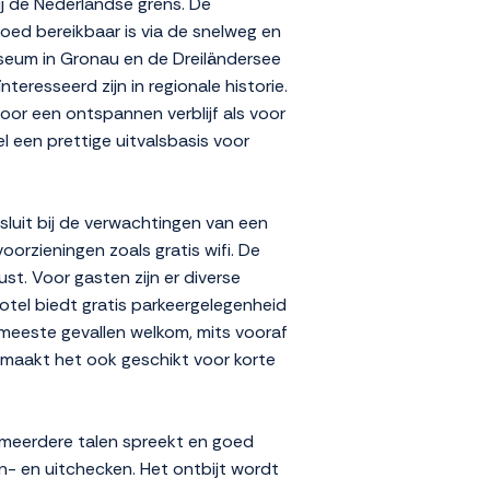
ij de Nederlandse grens. De
oed bereikbaar is via de snelweg en
seum in Gronau en de Dreiländersee
eresseerd zijn in regionale historie.
voor een ontspannen verblijf als voor
el een prettige uitvalsbasis voor
nsluit bij de verwachtingen van een
orzieningen zoals gratis wifi. De
t. Voor gasten zijn er diverse
otel biedt gratis parkeergelegenheid
de meeste gevallen welkom, mits vooraf
l maakt het ook geschikt voor korte
t meerdere talen spreekt en goed
in- en uitchecken. Het ontbijt wordt