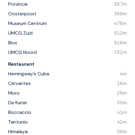
Provincie
367m
Oosterpoort
388m
Museum Centrum
478m
UMCG Zuid
512m
Bios
516m
UMCG Noord
732m
Restaurant
Hemingway's Cuba
4m
Cervantes
16m
Moro
29m
De Kater
30m
Boccaccio
41m
Tantunio
42m
Himalaya
59m