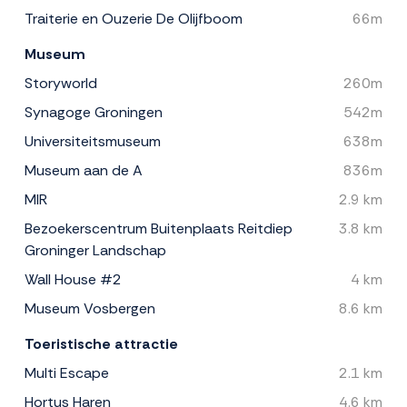
Traiterie en Ouzerie De Olijfboom
66m
Museum
Storyworld
260m
Synagoge Groningen
542m
Universiteitsmuseum
638m
Museum aan de A
836m
MIR
2.9 km
Bezoekerscentrum Buitenplaats Reitdiep
3.8 km
Groninger Landschap
Wall House #2
4 km
Museum Vosbergen
8.6 km
Toeristische attractie
Multi Escape
2.1 km
Hortus Haren
4.6 km