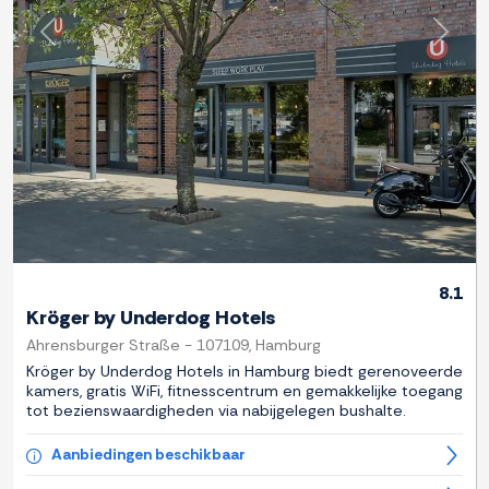
Previous
Next
8.1
Kröger by Underdog Hotels
Ahrensburger Straße - 107109, Hamburg
Kröger by Underdog Hotels in Hamburg biedt gerenoveerde
kamers, gratis WiFi, fitnesscentrum en gemakkelijke toegang
tot bezienswaardigheden via nabijgelegen bushalte.
Aanbiedingen beschikbaar