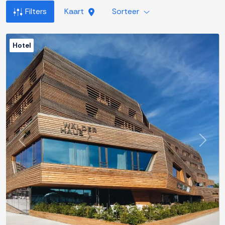
Filters
Kaart
Sorteer
Hotel
Previous
Next