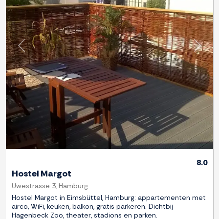
Previous
Next
8.0
Hostel Margot
Uwestrasse 3, Hamburg
Hostel Margot in Eimsbüttel, Hamburg: appartementen met
airco, WiFi, keuken, balkon, gratis parkeren. Dichtbij
Hagenbeck Zoo, theater, stadions en parken.