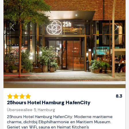
Previous
Next
8.3
25hours Hotel Hamburg HafenCity
Überseeallee 5, Hamburg
25hours Hotel Hamburg HafenCity: Moderne maritieme
charme, dichtbij Elbphilharmonie en Maritiem Museum.
Geniet van WiFi, sauna en Heimat Kitchen's