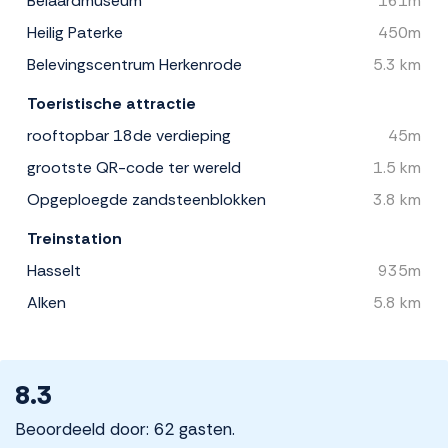
Beiaardmuseum
161m
Heilig Paterke
450m
Belevingscentrum Herkenrode
5.3 km
Toeristische attractie
rooftopbar 18de verdieping
45m
grootste QR-code ter wereld
1.5 km
Opgeploegde zandsteenblokken
3.8 km
Treinstation
Hasselt
935m
Alken
5.8 km
8.3
Beoordeeld door: 62 gasten.