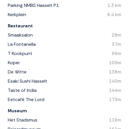
Parking NMBS Hasselt P1
1.3 km
Kerkplein
6.4 km
Restaurant
Smaaksalon
28m
La Fontanella
37m
T Kookpunt
99m
Koper
105m
De Witte
138m
Esaki Sushi Hasselt
140m
Taste of India
144m
Eetcafé The Lord
173m
Museum
Het Stadsmus
119m