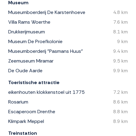
Museum
Museumboerderij De Karstenhoeve
4.8 km
Villa Rams Woerthe
7.6 km
Drukkerijmuseum
8.1 km
Museum De Proefkolonie
9 km
Museumboerderij "Pasmans Huus"
9.4 km
Zeemuseum Miramar
9.5 km
De Oude Aarde
9.9 km
Toeristische attractie
eikenhouten klokkenstoel uit 1775
7.2 km
Rosarium
8.6 km
Escaperoom Drenthe
8.8 km
Klimpark Meppel
8.9 km
Treinstation