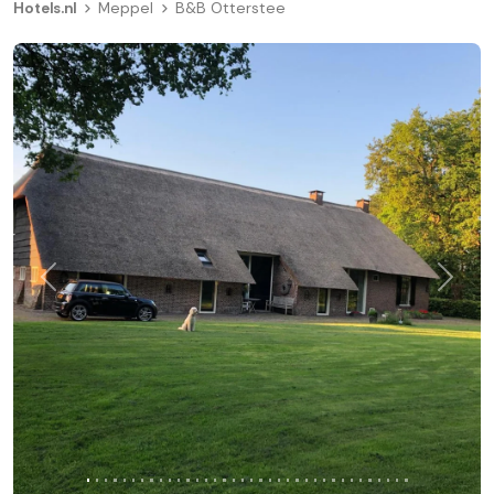
Hotels.nl
Meppel
B&B Otterstee