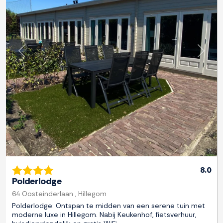
Previous
Next
8.0
Polderlodge
64 Oosteinderlaan , Hillegom
Polderlodge: Ontspan te midden van een serene tuin met
moderne luxe in Hillegom. Nabij Keukenhof, fietsverhuur,