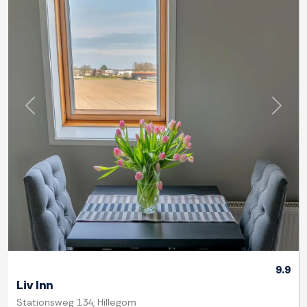
Previous
Next
9.9
Liv Inn
Stationsweg 134, Hillegom