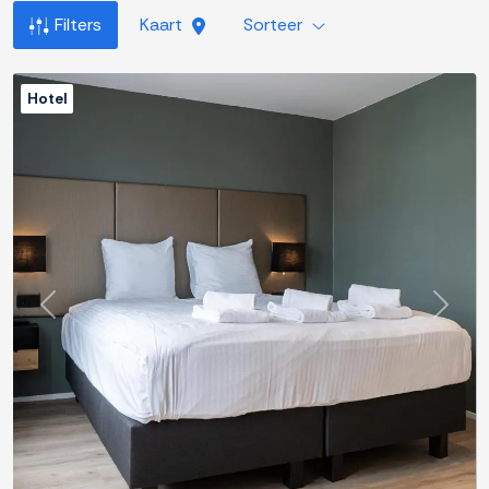
Filters
Kaart
Sorteer
Hotel
Previous
Next