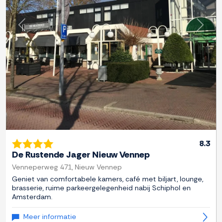
Previous
Next
8.3
De Rustende Jager Nieuw Vennep
Venneperweg 471, Nieuw Vennep
Geniet van comfortabele kamers, café met biljart, lounge,
brasserie, ruime parkeergelegenheid nabij Schiphol en
Amsterdam.
Meer informatie