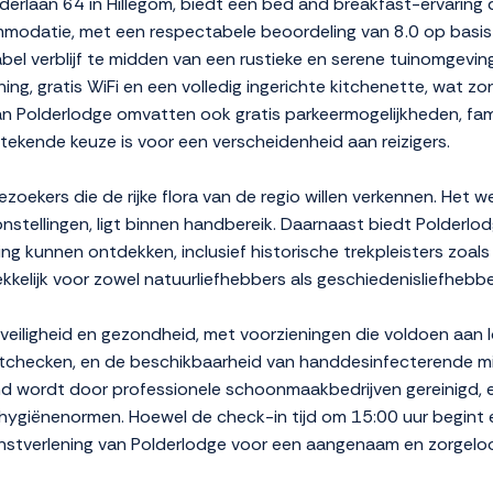
erlaan 64 in Hillegom, biedt een bed and breakfast-ervaring 
datie, met een respectabele beoordeling van 8.0 op basis v
el verblijf te midden van een rustieke en serene tuinomgeving
ng, gratis WiFi en een volledig ingerichte kitchenette, wat zo
 van Polderlodge omvatten ook gratis parkeermogelijkheden, fami
tekende keuze is voor een verscheidenheid aan reizigers.
 bezoekers die de rijke flora van de regio willen verkennen. H
stellingen, ligt binnen handbereik. Daarnaast biedt Polderlod
g kunnen ontdekken, inclusief historische trekpleisters zoals
kkelijk voor zowel natuurliefhebbers als geschiedenisliefhebbe
veiligheid en gezondheid, met voorzieningen die voldoen aan lo
itchecken, en de beschikbaarheid van handdesinfecterende mi
nd wordt door professionele schoonmaakbedrijven gereinigd, 
 hygiënenormen. Hoewel de check-in tijd om 15:00 uur begint
enstverlening van Polderlodge voor een aangenaam en zorgeloos