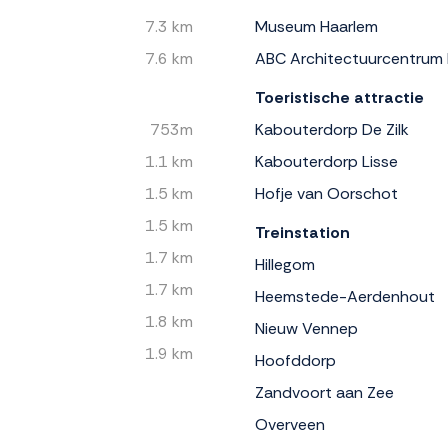
7.3 km
Museum Haarlem
7.6 km
ABC Architectuurcentrum
Toeristische attractie
753m
Kabouterdorp De Zilk
1.1 km
Kabouterdorp Lisse
1.5 km
Hofje van Oorschot
1.5 km
Treinstation
1.7 km
Hillegom
1.7 km
Heemstede-Aerdenhout
1.8 km
Nieuw Vennep
1.9 km
Hoofddorp
Zandvoort aan Zee
Overveen