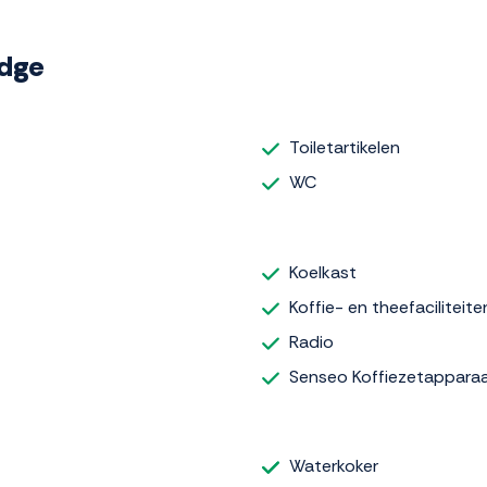
odge
Toiletartikelen
WC
Koelkast
Koffie- en theefaciliteite
Radio
Senseo Koffiezetappara
Waterkoker