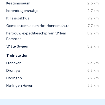
Keatsmuseum
2.5 km
Korendragershuisje
2.7 km
It Tsiispakhús
7.2 km
Gemeentemuseum Het Hannemahuis
7.7 km
herbouw expeditieschip van Willem
8.2 km
Barentsz
Witte Swaen
8.2 km
Treinstation
Franeker
2.3 km
Dronryp
6.9 km
Harlingen
7.2 km
Harlingen Haven
8.2 km