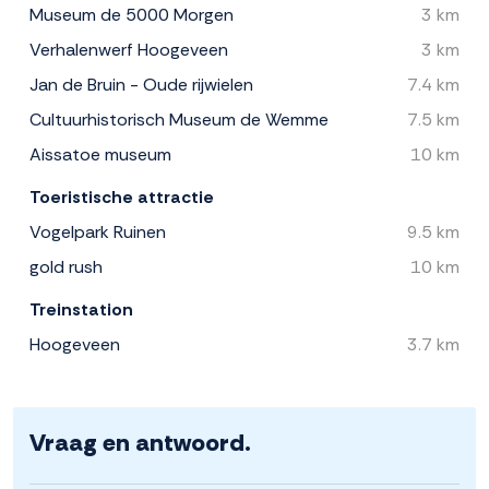
Museum de 5000 Morgen
3 km
Verhalenwerf Hoogeveen
3 km
Jan de Bruin - Oude rijwielen
7.4 km
Cultuurhistorisch Museum de Wemme
7.5 km
Aissatoe museum
10 km
Toeristische attractie
Vogelpark Ruinen
9.5 km
gold rush
10 km
Treinstation
Hoogeveen
3.7 km
Vraag en antwoord.