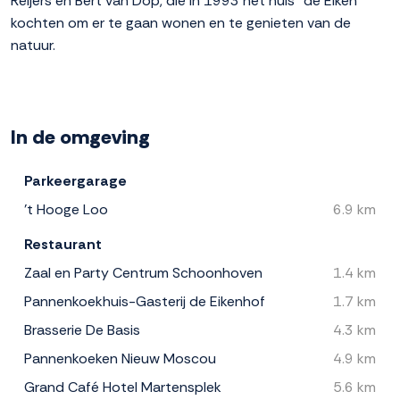
Reijers en Bert van Dop, die in 1993 het huis “de Eiken”
kochten om er te gaan wonen en te genieten van de
natuur.
In de omgeving
Parkeergarage
't Hooge Loo
6.9 km
Restaurant
Zaal en Party Centrum Schoonhoven
1.4 km
Pannenkoekhuis-Gasterij de Eikenhof
1.7 km
Brasserie De Basis
4.3 km
Pannenkoeken Nieuw Moscou
4.9 km
Grand Café Hotel Martensplek
5.6 km