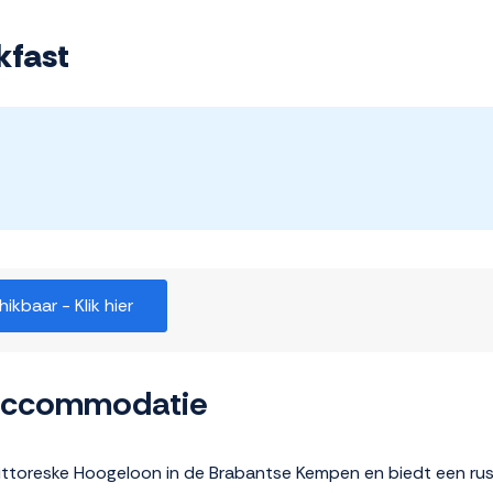
kfast
kbaar - Klik hier
 accommodatie
pittoreske Hoogeloon in de Brabantse Kempen en biedt een rusti