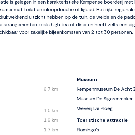
e is gelegen in een karakteristieke Kempense boerderij met l
mer met toilet en inloopdouche of ligbad. Het rijke regionale
ndrukwekkend uitzicht hebben op de tuin, de weide en de padd
e arrangementen zoals high tea of diner en heeft zelfs een eig
schikbaar voor zakelijke bijeenkomsten van 2 tot 30 personen.
Museum
6.7 km
Kempenmuseum De Acht Z
Museum De Sigarenmaker
Weverij De Ploeg
1.5 km
1.6 km
Toeristische attractie
1.7 km
Flamingo's