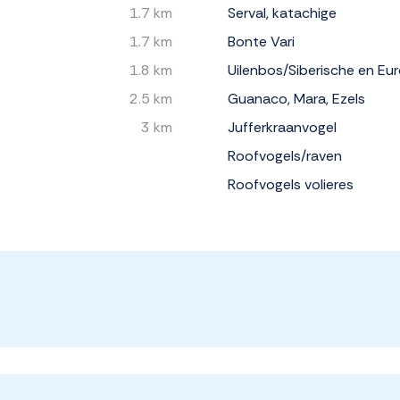
1.7 km
Serval, katachige
1.7 km
Bonte Vari
1.8 km
Uilenbos/Siberische en E
2.5 km
Guanaco, Mara, Ezels
3 km
Jufferkraanvogel
Roofvogels/raven
Roofvogels volieres