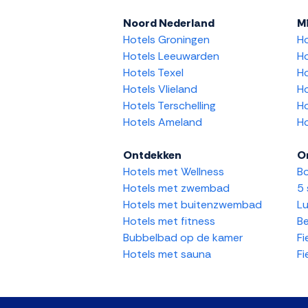
Noord Nederland
M
Hotels Groningen
H
Hotels Leeuwarden
Ho
Hotels Texel
Ho
Hotels Vlieland
Ho
Hotels Terschelling
Ho
Hotels Ameland
Ho
Ontdekken
O
Hotels met Wellness
Bo
Hotels met zwembad
5 
Hotels met buitenzwembad
Lu
Hotels met fitness
Be
Bubbelbad op de kamer
Fi
Hotels met sauna
Fi