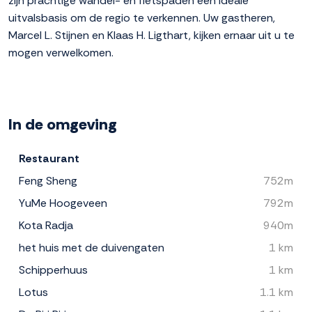
zijn prachtige wandel- en fietspaden een ideale
uitvalsbasis om de regio te verkennen. Uw gastheren,
Marcel L. Stijnen en Klaas H. Ligthart, kijken ernaar uit u te
mogen verwelkomen.
In de omgeving
Restaurant
Feng Sheng
752m
YuMe Hoogeveen
792m
Kota Radja
940m
het huis met de duivengaten
1 km
Schipperhuus
1 km
Lotus
1.1 km