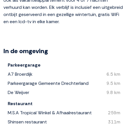
ook als vakantieappartement voor 4 of 7 nachten
verhuurd kan worden. Elk verblijf is inclusief een uitgebreid
ontbijt geserveerd in een gezellige wintertuin, gratis WiFi
en een lcd-tv in elke kamer.
In de omgeving
Parkeergarage
A7 Broerdijk
6.5 km
Parkeergarage Gemeente Drechterland
9.5 km
De Weijver
9.8 km
Restaurant
M.S.A Tropical Winkel & Afhaalrestaurant
259m
Shinsen restaurant
311m