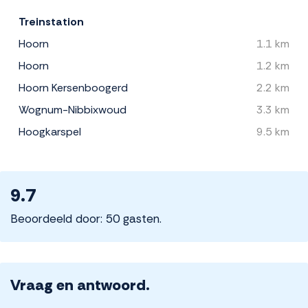
Treinstation
Hoorn
1.1 km
Hoorn
1.2 km
Hoorn Kersenboogerd
2.2 km
Wognum-Nibbixwoud
3.3 km
Hoogkarspel
9.5 km
9.7
Beoordeeld door: 50 gasten.
Vraag en antwoord.