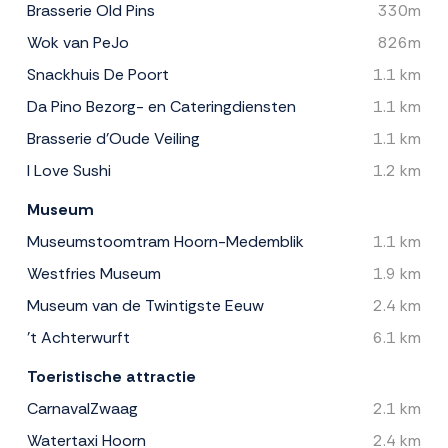
Brasserie Old Pins
330m
Wok van PeJo
826m
Snackhuis De Poort
1.1 km
Da Pino Bezorg- en Cateringdiensten
1.1 km
Brasserie d’Oude Veiling
1.1 km
I Love Sushi
1.2 km
Museum
Museumstoomtram Hoorn-Medemblik
1.1 km
Westfries Museum
1.9 km
Museum van de Twintigste Eeuw
2.4 km
't Achterwurft
6.1 km
Toeristische attractie
CarnavalZwaag
2.1 km
Watertaxi Hoorn
2.4 km