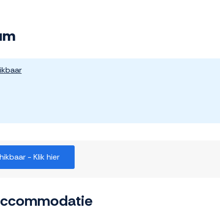
rum
ikbaar
kbaar - Klik hier
 accommodatie