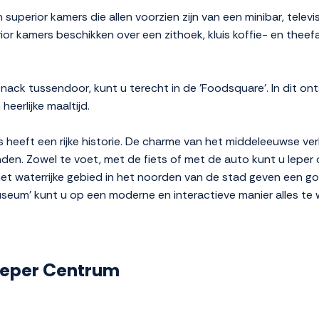
superior kamers die allen voorzien zijn van een minibar, telev
or kamers beschikken over een zithoek, kluis koffie- en theefac
 snack tussendoor, kunt u terecht in de 'Foodsquare'. In dit o
eerlijke maaltijd.
s heeft een rijke historie. De charme van het middeleeuwse ve
inden. Zowel te voet, met de fiets of met de auto kunt u Ieper
 waterrijke gebied in het noorden van de stad geven een goed
seum' kunt u op een moderne en interactieve manier alles te
l Ieper Centrum