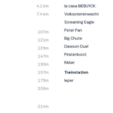
4.1 km
la casa BIEBUYCK
7.4 km
Volkssterrenwacht
Screaming Eagle
Peter Pan
107m
Big Chute
121m
Dawson Duel
135m
Piratenboot
147m
Kikker
150m
157m
Treinstation
175m
Ieper
239m
214m