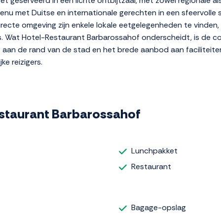
et geserveerd in een lichte ontbijtzaal, met zowel regionale al
nu met Duitse en internationale gerechten in een sfeervolle set
directe omgeving zijn enkele lokale eetgelegenheden te vinden, 
ts. Wat Hotel-Restaurant Barbarossahof onderscheidt, is de c
ng aan de rand van de stad en het brede aanbod aan faciliteite
ke reizigers.
Restaurant Barbarossahof
Lunchpakket
Restaurant
Bagage-opslag