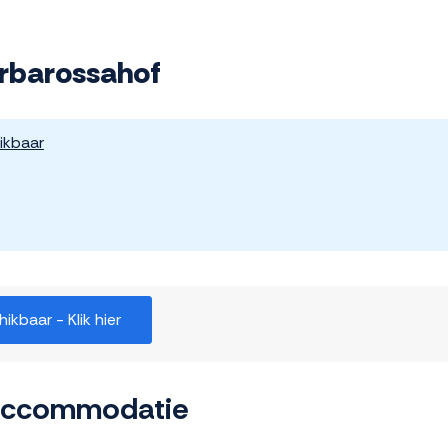
arbarossahof
ikbaar
kbaar - Klik hier
 accommodatie