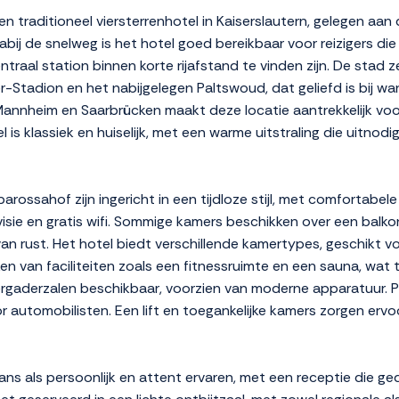
 traditioneel viersterrenhotel in Kaiserslautern, gelegen aan 
abij de snelweg is het hotel goed bereikbaar voor reizigers die
traal station binnen korte rijafstand te vinden zijn. De stad 
r-Stadion en het nabijgelegen Paltswoud, dat geliefd is bij w
Mannheim en Saarbrücken maakt deze locatie aantrekkelijk voor
is klassiek en huiselijk, met een warme uitstraling die uitnod
rossahof zijn ingericht in een tijdloze stijl, met comfortabel
visie en gratis wifi. Sommige kamers beschikken over een balk
an rust. Het hotel biedt verschillende kamertypes, geschikt voo
 van faciliteiten zoals een fitnessruimte en een sauna, wat t
 vergaderzalen beschikbaar, voorzien van moderne apparatuur. P
or automobilisten. Een lift en toegankelijke kamers zorgen ervo
ans als persoonlijk en attent ervaren, met een receptie die g