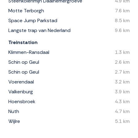
Steenkolenmijn Daalhemergroeve
4.9 km
Motte Terborgh
7.6 km
Space Jump Parkstad
8.5 km
Langste trap van Nederland
9.6 km
Treinstation
Klimmen-Ransdaal
1.3 km
Schin op Geul
2.6 km
Schin op Geul
2.7 km
Voerendaal
3.2 km
Valkenburg
3.9 km
Hoensbroek
4.3 km
Nuth
4.7 km
Wijlre
5.1 km