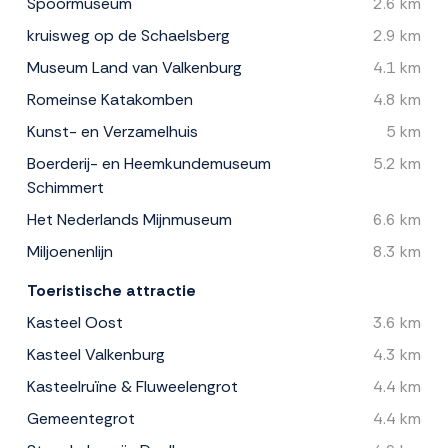
Spoormuseum
2.6 km
kruisweg op de Schaelsberg
2.9 km
Museum Land van Valkenburg
4.1 km
Romeinse Katakomben
4.8 km
Kunst- en Verzamelhuis
5 km
Boerderij- en Heemkundemuseum
5.2 km
Schimmert
Het Nederlands Mijnmuseum
6.6 km
Miljoenenlijn
8.3 km
Toeristische attractie
Kasteel Oost
3.6 km
Kasteel Valkenburg
4.3 km
Kasteelruïne & Fluweelengrot
4.4 km
Gemeentegrot
4.4 km