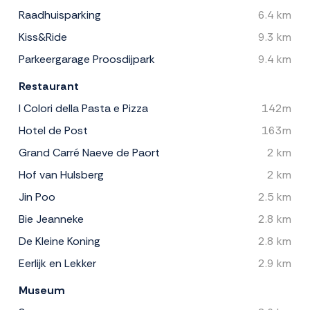
Raadhuisparking
6.4 km
Kiss&Ride
9.3 km
Parkeergarage Proosdijpark
9.4 km
Restaurant
I Colori della Pasta e Pizza
142m
Hotel de Post
163m
Grand Carré Naeve de Paort
2 km
Hof van Hulsberg
2 km
Jin Poo
2.5 km
Bie Jeanneke
2.8 km
De Kleine Koning
2.8 km
Eerlijk en Lekker
2.9 km
Museum