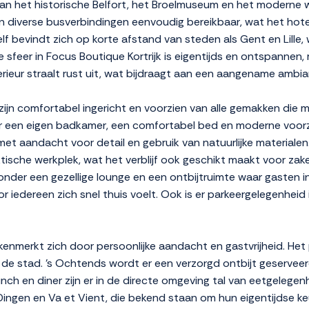
 het historische Belfort, het Broelmuseum en het moderne win
 en diverse busverbindingen eenvoudig bereikbaar, wat het hot
 zelf bevindt zich op korte afstand van steden als Gent en Lille
e sfeer in Focus Boutique Kortrijk is eigentijds en ontspannen
ieur straalt rust uit, wat bijdraagt aan een aangename ambia
 zijn comfortabel ingericht en voorzien van alle gemakken di
r een eigen badkamer, een comfortabel bed en moderne voorzie
ol, met aandacht voor detail en gebruik van natuurlijke materia
che werkplek, wat het verblijf ook geschikt maakt voor zakenre
ronder een gezellige lounge en een ontbijtruimte waar gasten
oor iedereen zich snel thuis voelt. Ook is er parkeergelegenheid 
 kenmerkt zich door persoonlijke aandacht en gastvrijheid. Het
de stad. 's Ochtends wordt er een verzorgd ontbijt geserveer
ch en diner zijn er in de directe omgeving tal van eetgelegenh
 Dingen en Va et Vient, die bekend staan om hun eigentijdse k