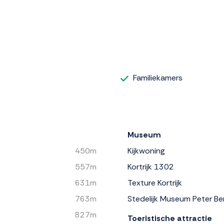
Familiekamers
Museum
450m
Kijkwoning
557m
Kortrijk 1302
631m
Texture Kortrijk
763m
Stedelijk Museum Peter Be
827m
Toeristische attractie