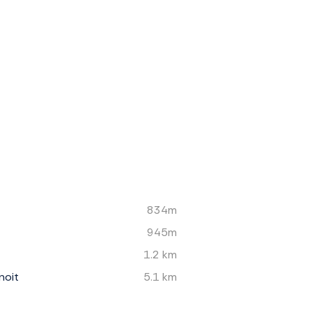
834m
945m
1.2 km
noit
5.1 km