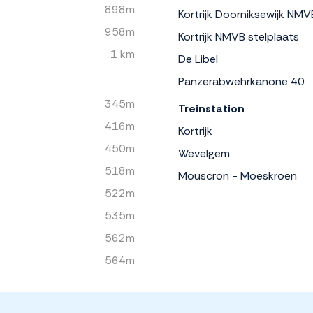
898m
Kortrijk Doorniksewijk NMV
958m
Kortrijk NMVB stelplaats
1 km
De Libel
Panzerabwehrkanone 40
345m
Treinstation
416m
Kortrijk
450m
Wevelgem
518m
Mouscron - Moeskroen
522m
535m
562m
564m