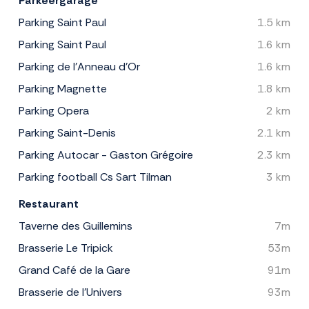
Parkeergarage
Parking Saint Paul
1.5 km
Parking Saint Paul
1.6 km
Parking de l'Anneau d'Or
1.6 km
Parking Magnette
1.8 km
Parking Opera
2 km
Parking Saint-Denis
2.1 km
Parking Autocar - Gaston Grégoire
2.3 km
Parking football Cs Sart Tilman
3 km
Restaurant
Taverne des Guillemins
7m
Brasserie Le Tripick
53m
Grand Café de la Gare
91m
Brasserie de l'Univers
93m