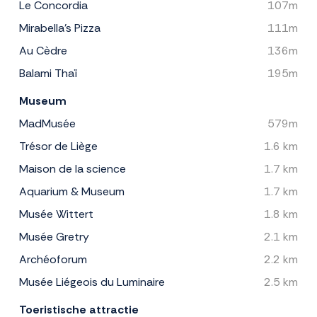
Le Concordia
107m
Mirabella's Pizza
111m
Au Cèdre
136m
Balami Thaï
195m
Museum
MadMusée
579m
Trésor de Liège
1.6 km
Maison de la science
1.7 km
Aquarium & Museum
1.7 km
Musée Wittert
1.8 km
Musée Gretry
2.1 km
Archéoforum
2.2 km
Musée Liégeois du Luminaire
2.5 km
Toeristische attractie