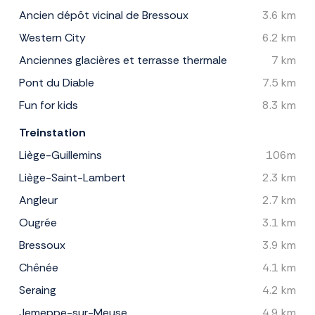
Ancien dépôt vicinal de Bressoux
3.6 km
Western City
6.2 km
Anciennes glacières et terrasse thermale
7 km
Pont du Diable
7.5 km
Fun for kids
8.3 km
Treinstation
Liège-Guillemins
106m
Liège-Saint-Lambert
2.3 km
Angleur
2.7 km
Ougrée
3.1 km
Bressoux
3.9 km
Chênée
4.1 km
Seraing
4.2 km
Jemeppe-sur-Meuse
4.9 km