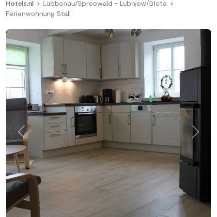
Hotels.nl
Lübbenau/Spreewald - Lubnjow/Błota
Ferienwohnung Stall