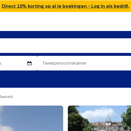
Direct 10% korting op al je boekingen - Log in als bedrijf.
Maaseik