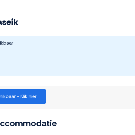
aseik
ikbaar
kbaar - Klik hier
 accommodatie