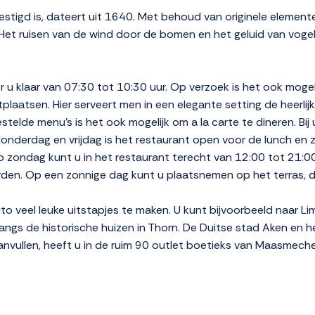
stigd is, dateert uit 1640. Met behoud van originele elemente
ur. Het ruisen van de wind door de bomen en het geluid van vog
 u klaar van 07:30 tot 10:30 uur. Op verzoek is het ook mogeli
tplaatsen. Hier serveert men in een elegante setting de heerli
stelde menu's is het ook mogelijk om a la carte te dineren. Bij
onderdag en vrijdag is het restaurant open voor de lunch en 
p zondag kunt u in het restaurant terecht van 12:00 tot 21:00
den. Op een zonnige dag kunt u plaatsnemen op het terras, da
to veel leuke uitstapjes te maken. U kunt bijvoorbeeld naar Li
ngs de historische huizen in Thorn. De Duitse stad Aken en he
aanvullen, heeft u in de ruim 90 outlet boetieks van Maasmeche