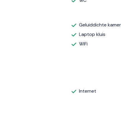
WC
Geluiddichte kamer
Laptop kluis
WiFi
Internet