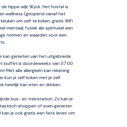
de hippe wijk Wyck. Het hostel is
s een wellness (geopend vanaf het
euken om zelf te koken, gratis WiFi
el mentaal, fysiek als spiritueel een
dige normen en waarden voor een
ts.
Je kan genieten van het uitgebreide
Het buffet is doordeweeks van 07:00
! Met alle allergieën kan rekening
r kun je zelf koken met je zelf
k heerlijk kan eten en drinken.
nde bus- en treinstation. Zo kan je
antastisch shoppen of even genieten
l kan je ook gratis een fiets lenen om