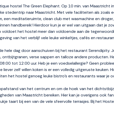
tique hostel The Green Elephant. Op 10 min. van Maastricht in 
euke stedentrip naar Maastricht. Met vele faciliteiten als zoal
 een meditatieruimte, clean club met wasmachine en droger, k
 binnen handbereik! Hierdoor kun je er wel van uitgaan dat je zow
nop voldoet het hostel meer dan voldoende aan de tegenwoor
geving van het verblijf vele leuke winkeltjes, cafés en restauran
 de hele dag door aanschuiven bij het restaurant Serendipity. 
es, ontbijtgranen, verse sappen en talloze andere producten. 
08:00 tot 12:00 uur. Heb je een voedselallergie? Geen probleem
ever zelf willen koken is er een volledig uitgeruste keuken. Hie
iten het hostel genoeg leuke bistro’s en restaurants waar je oo
opafstand van het centrum en om de hoek van het dichtstbijzij
igheden van Maastricht bereiken. Hier kan je overigens ook f
kje taart bij een van de vele sfeervolle terrasjes. Bij het Hoste