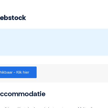
Rebstock
kbaar - Klik hier
 accommodatie