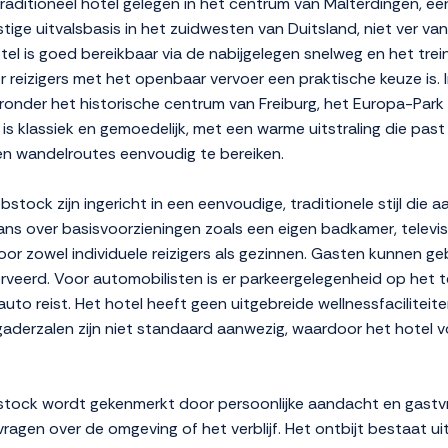
aditioneel hotel gelegen in het centrum van Malterdingen, ee
tige uitvalsbasis in het zuidwesten van Duitsland, niet ver van
el is goed bereikbaar via de nabijgelegen snelweg en het trei
 reizigers met het openbaar vervoer een praktische keuze is. I
onder het historische centrum van Freiburg, het Europa-Park 
 is klassiek en gemoedelijk, met een warme uitstraling die past
es en wandelroutes eenvoudig te bereiken.
ock zijn ingericht in een eenvoudige, traditionele stijl die aa
s over basisvoorzieningen zoals een eigen badkamer, televisie 
oor zowel individuele reizigers als gezinnen. Gasten kunnen g
veerd. Voor automobilisten is er parkeergelegenheid op het ter
o reist. Het hotel heeft geen uitgebreide wellnessfaciliteite
aderzalen zijn niet standaard aanwezig, waardoor het hotel vo
stock wordt gekenmerkt door persoonlijke aandacht en gastvri
ragen over de omgeving of het verblijf. Het ontbijt bestaat u