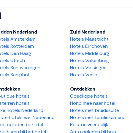
l
idden Nederland
Zuid Nederland
otels Amsterdam
Hotels Maastricht
tels Rotterdam
Hotels Eindhoven
tels Den Haag
Hotels Middelburg
tels Utrecht
Hotels Valkenburg
tels Scheveningen
Hotels Vlissingen
tels Schiphol
Hotels Venlo
ntdekken
Ontdekken
utique hotels
Goedkope hotels
sterren hotels
Hond mee naar hotel
xe hotels Nederland
Hotels met bruidssuite
ste hotels van Nederland
Hotels met familiekamers
ets opladen bij hotel
Rolstoelvriendelijk
ets huren bij het hotel
Auto opladen bij hotel