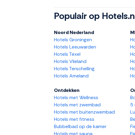
Populair op Hotels.n
Noord Nederland
M
Hotels Groningen
H
Hotels Leeuwarden
Ho
Hotels Texel
Ho
Hotels Vlieland
Ho
Hotels Terschelling
Ho
Hotels Ameland
Ho
Ontdekken
O
Hotels met Wellness
Bo
Hotels met zwembad
5 
Hotels met buitenzwembad
Lu
Hotels met fitness
Be
Bubbelbad op de kamer
Fi
Hotels met sauna
Fi