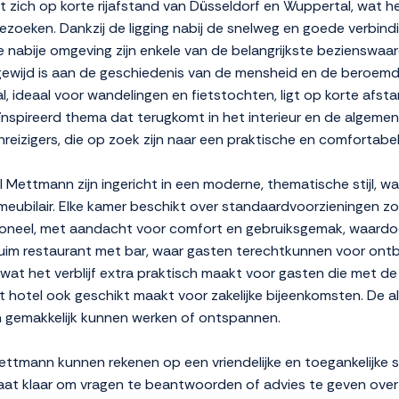
zich op korte rijafstand van Düsseldorf en Wuppertal, wat h
 bezoeken. Dankzij de ligging nabij de snelweg en goede verbin
e nabije omgeving zijn enkele van de belangrijkste bezienswaa
gewijd is aan de geschiedenis van de mensheid en de beroemd
 ideaal voor wandelingen en fietstochten, ligt op korte afstand
nspireerd thema dat terugkomt in het interieur en de algemen
reizigers, die op zoek zijn naar een praktische en comfortabel
ettmann zijn ingericht in een moderne, thematische stijl, wa
 meubilair. Elke kamer beschikt over standaardvoorzieningen zo
nctioneel, met aandacht voor comfort en gebruiksgemak, waardo
uim restaurant met bar, waar gasten terechtkunnen voor ontbij
wat het verblijf extra praktisch maakt voor gasten die met de 
 hotel ook geschikt maakt voor zakelijke bijeenkomsten. De a
en gemakkelijk kunnen werken of ontspannen.
tmann kunnen rekenen op een vriendelijke en toegankelijke se
aat klaar om vragen te beantwoorden of advies te geven over