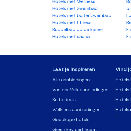
Hotels met Wellness
Bo
Hotels met zwembad
5 
Hotels met buitenzwembad
Lu
Hotels met fitness
Be
Bubbelbad op de kamer
Fi
Hotels met sauna
Fi
Laat je inspireren
Vind j
Alle aanbiedingen
Hotels
Van der Valk aanbiedingen
Hotels 
Suite deals
Hotels 
Wellness aanbiedingen
Hotels.
>
Goedkope hotels
Green key certificaat