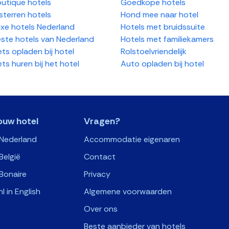
utique hotels
Goedkope hotels
sterren hotels
Hond mee naar hotel
xe hotels Nederland
Hotels met bruidssuite
ste hotels van Nederland
Hotels met familiekamers
ets opladen bij hotel
Rolstoelvriendelijk
ets huren bij het hotel
Auto opladen bij hotel
ouw hotel
Vragen?
 Nederland
Accommodatie eigenaren
België
Contact
Bonaire
Privacy
nl in English
Algemene voorwaarden
Over ons
Beste aanbieder van hotels