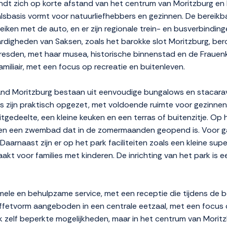
ndt zich op korte afstand van het centrum van Moritzburg en 
alsbasis vormt voor natuurliefhebbers en gezinnen. De bereikb
eiken met de auto, en er zijn regionale trein- en busverbindin
digheden van Saksen, zoals het barokke slot Moritzburg, bero
 Dresden, met haar musea, historische binnenstad en de Frauen
miliair, met een focus op recreatie en buitenleven.
Moritzburg bestaan uit eenvoudige bungalows en stacaravans
s zijn praktisch opgezet, met voldoende ruimte voor gezinn
gedeelte, een kleine keuken en een terras of buitenzitje. Op 
n en een zwembad dat in de zomermaanden geopend is. Voor ga
Daarnaast zijn er op het park faciliteiten zoals een kleine sup
maakt voor families met kinderen. De inrichting van het park is
ele en behulpzame service, met een receptie die tijdens de 
uffetvorm aangeboden in een centrale eetzaal, met een focus o
ark zelf beperkte mogelijkheden, maar in het centrum van Morit