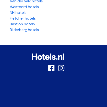
Van der valk hotels
Westcord hotels
NH hotels
Fletcher hotels
Bastion hotels
Bilderberg hotels