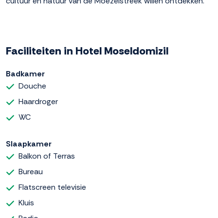
cultuur en natuur van de Moezelstreek willen ontdekken.
Faciliteiten in Hotel Moseldomizil
Badkamer
Douche
Haardroger
WC
Slaapkamer
Balkon of Terras
Bureau
Flatscreen televisie
Kluis