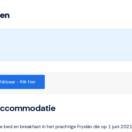
den
kbaar - Klik hier
 accommodatie
ije bed en breakfast in het prachtige Fryslân die op 1 juni 20