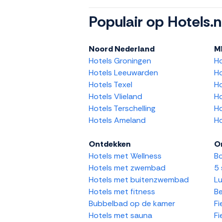
Populair op Hotels.n
Noord Nederland
M
Hotels Groningen
H
Hotels Leeuwarden
Ho
Hotels Texel
Ho
Hotels Vlieland
Ho
Hotels Terschelling
Ho
Hotels Ameland
Ho
Ontdekken
O
Hotels met Wellness
Bo
Hotels met zwembad
5 
Hotels met buitenzwembad
Lu
Hotels met fitness
Be
Bubbelbad op de kamer
Fi
Hotels met sauna
Fi