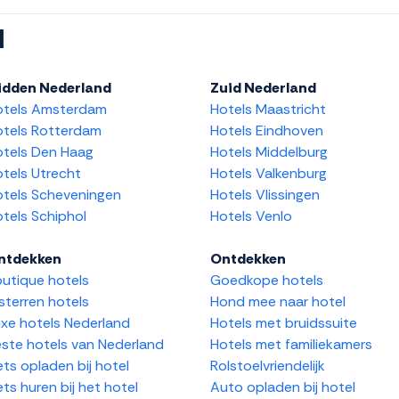
l
idden Nederland
Zuid Nederland
otels Amsterdam
Hotels Maastricht
tels Rotterdam
Hotels Eindhoven
tels Den Haag
Hotels Middelburg
tels Utrecht
Hotels Valkenburg
tels Scheveningen
Hotels Vlissingen
tels Schiphol
Hotels Venlo
ntdekken
Ontdekken
utique hotels
Goedkope hotels
sterren hotels
Hond mee naar hotel
xe hotels Nederland
Hotels met bruidssuite
ste hotels van Nederland
Hotels met familiekamers
ets opladen bij hotel
Rolstoelvriendelijk
ets huren bij het hotel
Auto opladen bij hotel