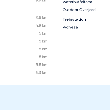
9.9 km
Waterbuffelfarm
Outdoor Overijssel
3.6 km
Treinstation
4.9 km
Wolvega
5 km
5 km
5 km
5 km
5.5 km
6.3 km