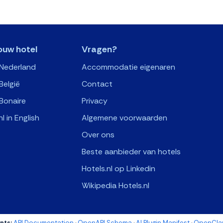
ouw hotel
Vragen?
 Nederland
Accommodatie eigenaren
België
Contact
Bonaire
Privacy
nl in English
Algemene voorwaarden
Over ons
Beste aanbieder van hotels
Hotels.nl op Linkedin
Wikipedia Hotels.nl
nts:
API Documentation
·
OpenAPI Schema
·
AI Plugin Manifest
·
OpenClaw