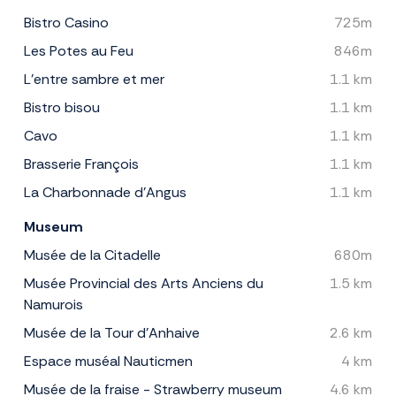
Bistro Casino
725m
Les Potes au Feu
846m
L'entre sambre et mer
1.1 km
Bistro bisou
1.1 km
Cavo
1.1 km
Brasserie François
1.1 km
La Charbonnade d'Angus
1.1 km
Museum
Musée de la Citadelle
680m
Musée Provincial des Arts Anciens du
1.5 km
Namurois
Musée de la Tour d’Anhaive
2.6 km
Espace muséal Nauticmen
4 km
Musée de la fraise - Strawberry museum
4.6 km