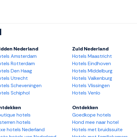
l
idden Nederland
Zuid Nederland
otels Amsterdam
Hotels Maastricht
tels Rotterdam
Hotels Eindhoven
tels Den Haag
Hotels Middelburg
tels Utrecht
Hotels Valkenburg
tels Scheveningen
Hotels Vlissingen
tels Schiphol
Hotels Venlo
ntdekken
Ontdekken
utique hotels
Goedkope hotels
sterren hotels
Hond mee naar hotel
xe hotels Nederland
Hotels met bruidssuite
ste hotels van Nederland
Hotels met familiekamers