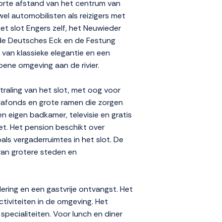
 korte afstand van het centrum van
el automobilisten als reizigers met
t slot Engers zelf, het Neuwieder
de Deutsches Eck en de Festung
 van klassieke elegantie en een
oene omgeving aan de rivier.
straling van het slot, met oog voor
lafonds en grote ramen die zorgen
en eigen badkamer, televisie en gratis
fet. Het pension beschikt over
oals vergaderruimtes in het slot. De
d van grotere steden en
ring en een gastvrije ontvangst. Het
tiviteiten in de omgeving. Het
specialiteiten. Voor lunch en diner