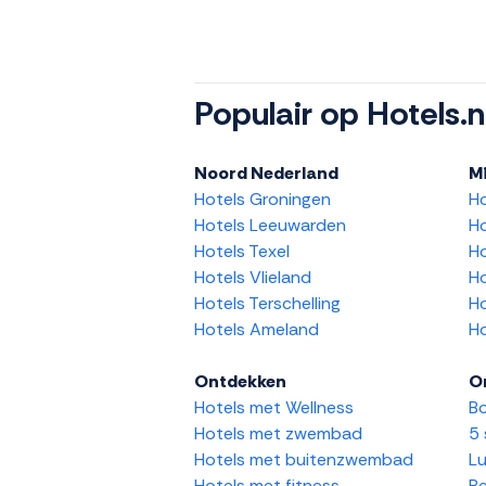
Populair op Hotels.n
Noord Nederland
M
Hotels Groningen
H
Hotels Leeuwarden
Ho
Hotels Texel
Ho
Hotels Vlieland
Ho
Hotels Terschelling
Ho
Hotels Ameland
Ho
Ontdekken
O
Hotels met Wellness
Bo
Hotels met zwembad
5 
Hotels met buitenzwembad
Lu
Hotels met fitness
Be