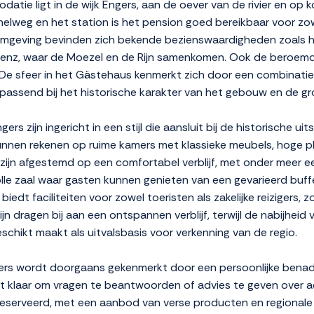
datie ligt in de wijk Engers, aan de oever van de rivier en op
snelweg en het station is het pension goed bereikbaar voor zow
 omgeving bevinden zich bekende bezienswaardigheden zoals he
blenz, waar de Moezel en de Rijn samenkomen. Ook de beroem
. De sfeer in het Gästehaus kenmerkt zich door een combinatie
 passend bij het historische karakter van het gebouw en de gr
 zijn ingericht in een stijl die aansluit bij de historische uit
kunnen rekenen op ruime kamers met klassieke meubels, hoge p
n zijn afgestemd op een comfortabel verblijf, met onder meer e
rvolle zaal waar gasten kunnen genieten van een gevarieerd buf
iedt faciliteiten voor zowel toeristen als zakelijke reizigers, z
Rijn dragen bij aan een ontspannen verblijf, terwijl de nabijhei
hikt maakt als uitvalsbasis voor verkenning van de regio.
ers wordt doorgaans gekenmerkt door een persoonlijke benade
t klaar om vragen te beantwoorden of advies te geven over ac
e geserveerd, met een aanbod van verse producten en regionale 