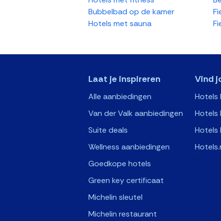
Bubbelbad op de kamer
Fi
Hotels met sauna
Fi
Laat je inspireren
Vind j
Alle aanbiedingen
Hotels
Van der Valk aanbiedingen
Hotels 
Suite deals
Hotels 
Wellness aanbiedingen
Hotels.
>
Goedkope hotels
Green key certificaat
Michelin sleutel
Michelin restaurant