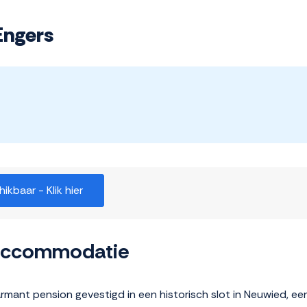
Engers
kbaar - Klik hier
 accommodatie
mant pension gevestigd in een historisch slot in Neuwied, een