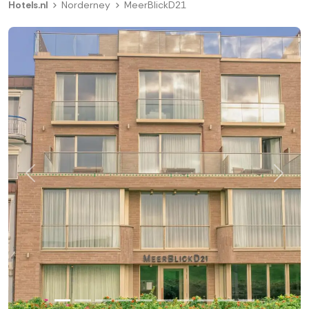
Hotels.nl
Norderney
MeerBlickD21