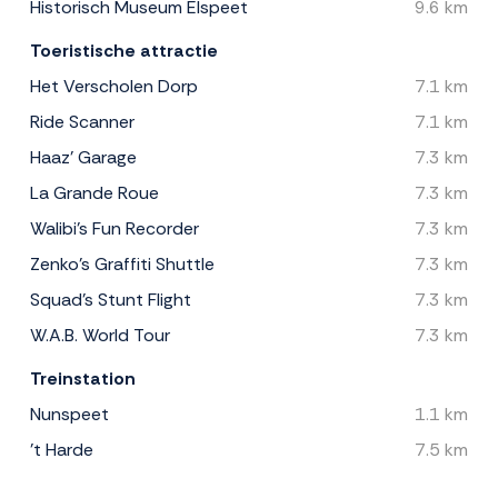
Historisch Museum Elspeet
9.6 km
Toeristische attractie
Het Verscholen Dorp
7.1 km
Ride Scanner
7.1 km
Haaz' Garage
7.3 km
La Grande Roue
7.3 km
Walibi's Fun Recorder
7.3 km
Zenko's Graffiti Shuttle
7.3 km
Squad's Stunt Flight
7.3 km
W.A.B. World Tour
7.3 km
Treinstation
Nunspeet
1.1 km
't Harde
7.5 km