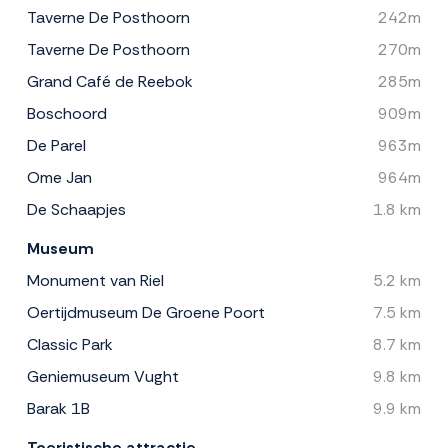
Taverne De Posthoorn
242m
Taverne De Posthoorn
270m
Grand Café de Reebok
285m
Boschoord
909m
De Parel
963m
Ome Jan
964m
De Schaapjes
1.8 km
Museum
Monument van Riel
5.2 km
Oertijdmuseum De Groene Poort
7.5 km
Classic Park
8.7 km
Geniemuseum Vught
9.8 km
Barak 1B
9.9 km
Toeristische attractie