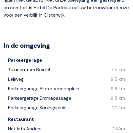
rijden met de auto. Met onze toewijding aan gastvrijheid
en comfort is Hotel De Paddestoel uw betrouwbare keuze
voor een verblijf in Oisterwijk.
In de omgeving
Parkeergarage
Tuincentrum Boxtel
7.4 km
Leijweg
9.3 km
Parkeergarage Pieter Vreedeplein
9.8 km
Parkeergarage Emmapassage
9.8 km
Parkeergarage Koningsplein
10 km
Restaurant
Net Iets Anders
134m