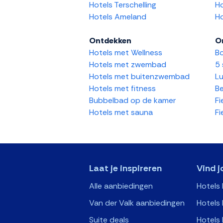
Hotels Terschelling
Ho
Hotels Ameland
Ho
Ontdekken
O
Hotels met Wellness
Bo
Hotels met zwembad
5 
Hotels met buitenzwembad
Lu
Hotels met fitness
Be
Bubbelbad op de kamer
Fi
Hotels met sauna
Fi
Laat je inspireren
Vind j
Alle aanbiedingen
Hotels
Van der Valk aanbiedingen
Hotels 
Suite deals
Hotels 