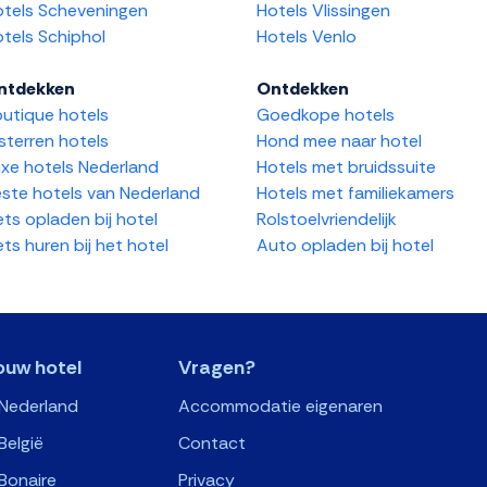
tels Scheveningen
Hotels Vlissingen
tels Schiphol
Hotels Venlo
ntdekken
Ontdekken
utique hotels
Goedkope hotels
sterren hotels
Hond mee naar hotel
xe hotels Nederland
Hotels met bruidssuite
ste hotels van Nederland
Hotels met familiekamers
ets opladen bij hotel
Rolstoelvriendelijk
ets huren bij het hotel
Auto opladen bij hotel
ouw hotel
Vragen?
 Nederland
Accommodatie eigenaren
België
Contact
Bonaire
Privacy