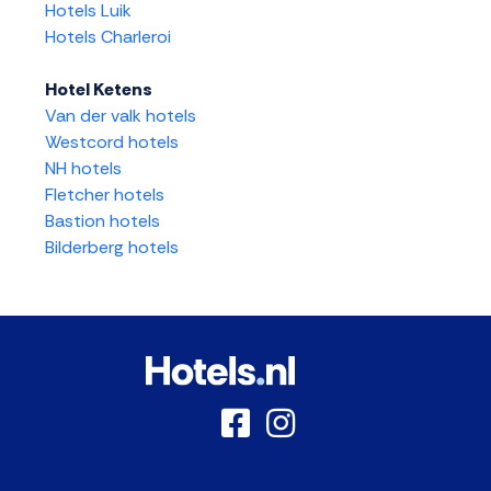
Hotels Luik
Hotels Charleroi
Hotel Ketens
Van der valk hotels
Westcord hotels
NH hotels
Fletcher hotels
Bastion hotels
Bilderberg hotels