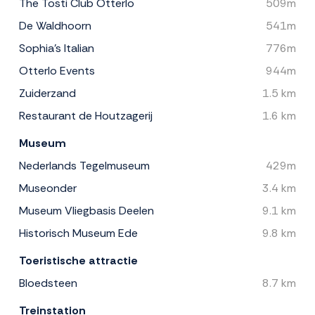
The Tosti Club Otterlo
509m
De Waldhoorn
541m
Sophia's Italian
776m
Otterlo Events
944m
Zuiderzand
1.5 km
Restaurant de Houtzagerij
1.6 km
Museum
Nederlands Tegelmuseum
429m
Museonder
3.4 km
Museum Vliegbasis Deelen
9.1 km
Historisch Museum Ede
9.8 km
Toeristische attractie
Bloedsteen
8.7 km
Treinstation