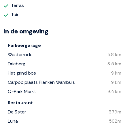
Terras
Tuin
In de omgeving
Parkeergarage
Westerrode
5.8 km
Drieberg
8.5 km
Het grind bos
9 km
Carpoolplaats Planken Wambuis
9 km
Q-Park Markt
9.4 km
Restaurant
De 3ster
379m
Luna
502m