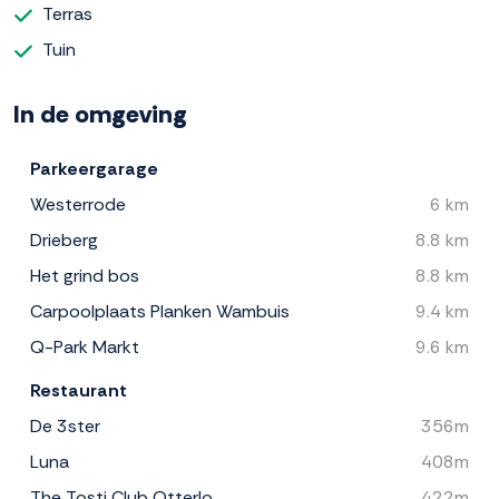
Terras
Tuin
In de omgeving
Parkeergarage
Westerrode
6 km
Drieberg
8.8 km
Het grind bos
8.8 km
Carpoolplaats Planken Wambuis
9.4 km
Q-Park Markt
9.6 km
Restaurant
De 3ster
356m
Luna
408m
The Tosti Club Otterlo
422m