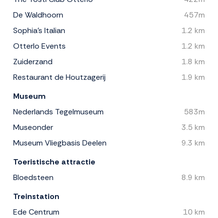
De Waldhoorn
457m
Sophia's Italian
1.2 km
Otterlo Events
1.2 km
Zuiderzand
1.8 km
Restaurant de Houtzagerij
1.9 km
Museum
Nederlands Tegelmuseum
583m
Museonder
3.5 km
Museum Vliegbasis Deelen
9.3 km
Toeristische attractie
Bloedsteen
8.9 km
Treinstation
Ede Centrum
10 km