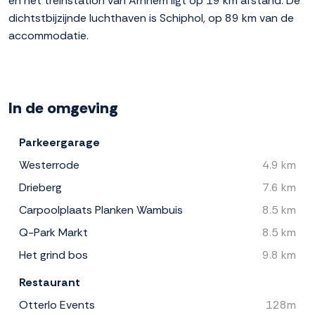
en het treinstation van Arnhem ligt op 19 km afstand. De
dichtstbijzijnde luchthaven is Schiphol, op 89 km van de
accommodatie.
In de omgeving
Parkeergarage
Westerrode
4.9 km
Drieberg
7.6 km
Carpoolplaats Planken Wambuis
8.5 km
Q-Park Markt
8.5 km
Het grind bos
9.8 km
Restaurant
Otterlo Events
128m