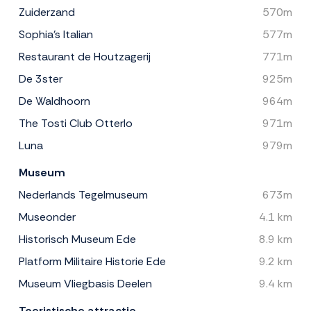
Zuiderzand
570m
Sophia's Italian
577m
Restaurant de Houtzagerij
771m
De 3ster
925m
De Waldhoorn
964m
The Tosti Club Otterlo
971m
Luna
979m
Museum
Nederlands Tegelmuseum
673m
Museonder
4.1 km
Historisch Museum Ede
8.9 km
Platform Militaire Historie Ede
9.2 km
Museum Vliegbasis Deelen
9.4 km
Toeristische attractie