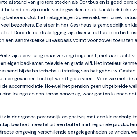
te afstand van grotere steden als Cottbus en is goed bereikb
t bekend om zijn oude vestingwerken en de karakteristieke visv
g behoren. Ook het nabijgelegen Spreewald, een uniek natuu
 veel bezoekers. De sfeer in het Gasthaus is gemoedelijk en kl
e stad. Door de centrale ligging zijn diverse culturele en hist
 een aantrekkelijke uitvalsbasis vormt voor zowel toeristen als 
eitz zijn eenvoudig maar verzorgd ingericht, met aandacht voo
eigen badkamer, televisie en gratis wifi. Het interieur kenmerk
assend bij de historische uitstraling van het gebouw. Gaste
jks een gevarieerd ontbijt wordt geserveerd. Voor wie met de a
j de accommodatie. Hoewel het pension geen uitgebreide welln
 kleine lounge en een terras aanwezig, waar gasten kunnen on
itz is doorgaans persoonlijk en gastvrij, met een kleinschalig 
tbijt bestaat meestal uit een buffet met regionale producten
de directe omgeving verschillende eetgelegenheden te vinden, 