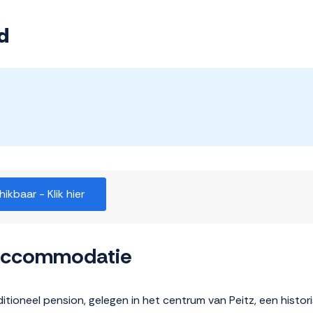
d
kbaar - Klik hier
 accommodatie
ditioneel pension, gelegen in het centrum van Peitz, een histo