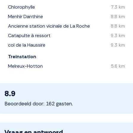
Chlorophylle
7.3 km
Menhir Danthine
8.8 km
Ancienne station vicinale de La Roche
8.8 km
Catapulte à ressort
9.3 km
col de la Haussire
9.3 km
Treinstation
Melreux-Hotton
5.6 km
8.9
Beoordeeld door: 162 gasten.
Vraag en antwoord.