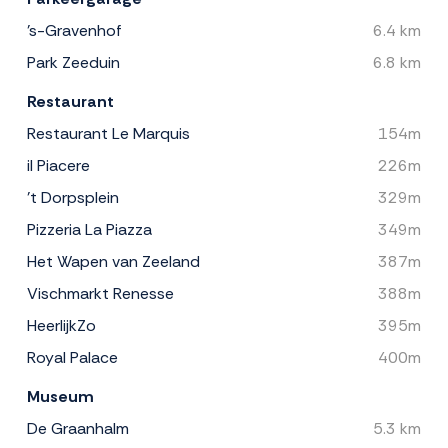
's-Gravenhof
6.4 km
Park Zeeduin
6.8 km
Restaurant
Restaurant Le Marquis
154m
il Piacere
226m
't Dorpsplein
329m
Pizzeria La Piazza
349m
Het Wapen van Zeeland
387m
Vischmarkt Renesse
388m
HeerlijkZo
395m
Royal Palace
400m
Museum
De Graanhalm
5.3 km