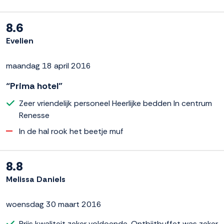
8.6
Evelien
maandag 18 april 2016
“Prima hotel”
Zeer vriendelijk personeel Heerlijke bedden In centrum
Renesse
In de hal rook het beetje muf
8.8
Melissa Daniels
woensdag 30 maart 2016
Prijs kwaliteit zeker voldoende. Ontbijtbuffet was zeker