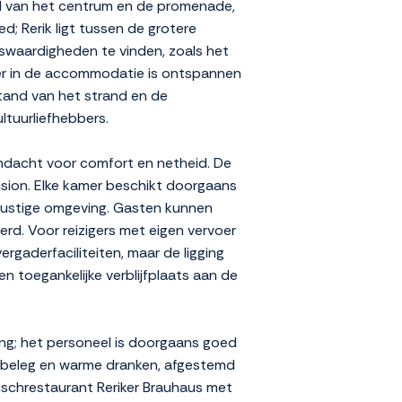
nd van het centrum en de promenade,
; Rerik ligt tussen de grotere
nswaardigheden te vinden, zoals het
feer in de accommodatie is ontspannen
fstand van het strand en de
ltuurliefhebbers.
andacht voor comfort en netheid. De
pension. Elke kamer beschikt doorgaans
e rustige omgeving. Gasten kunnen
rd. Voor reizigers met eigen vervoer
rgaderfaciliteiten, maar de ligging
 toegankelijke verblijfplaats aan de
ng; het personeel is doorgaans goed
s, beleg en warme dranken, afgestemd
 Fischrestaurant Reriker Brauhaus met