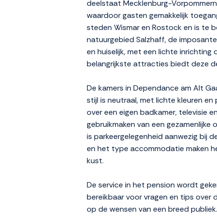
deelstaat Mecklenburg-Vorpommern. H
waardoor gasten gemakkelijk toegang 
steden Wismar en Rostock en is te be
natuurgebied Salzhaff, de imposante 
en huiselijk, met een lichte inrichti
belangrijkste attracties biedt deze 
De kamers in Dependance am Alt Gaar
stijl is neutraal, met lichte kleuren
over een eigen badkamer, televisie e
gebruikmaken van een gezamenlijke on
is parkeergelegenheid aanwezig bij de
en het type accommodatie maken het 
kust.
De service in het pension wordt gek
bereikbaar voor vragen en tips over
op de wensen van een breed publiek. V