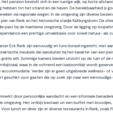
et pension bevindt zich in een rustige wijk, op korte afsta
hebben tot het strand en de haven. De bereikbaarheid is goed
reiken via regionale wegen. In de omgeving zijn diverse bezie
pier van Rerik en het historische stadje Kühlungsborn. De s
ng die past bij de maritieme omgeving. Door de ligging op loopa
dependance een prettige uitvalsbasis voor zowel natuur- als cu
zer Eck Rerik zijn eenvoudig en functioneel ingericht, met a
 en praktische meubels die aansluiten bij het karakter van een 
n gratis wifi. Sommige kamers bieden uitzicht op de tuin of d
tbijtzaal, waar in de ochtend een basisontbijt wordt geservee
 accommodatie. Verder zijn er geen uitgebreide wellness- of ve
geschikt voor gasten die op zoek zijn naar een eenvoudige en
enmerkt door persoonlijke aandacht en een informele benaderi
 de omgeving. Het ontbijt bestaat uit een buffet met broodje
oor lunch en diner zijn er diverse restaurants in Rerik, zoals