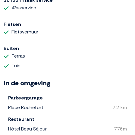
Schoonmaak service
Wasservice
Fietsen
Fietsverhuur
Buiten
Terras
Tuin
In de omgeving
Parkeergarage
Place Rochefort
7.2 km
Restaurant
Hôtel Beau Séjour
776m