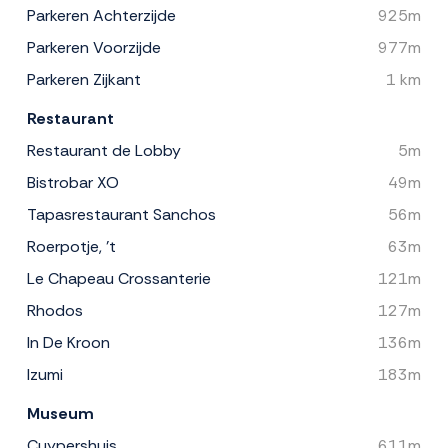
Parkeren Achterzijde
925m
Parkeren Voorzijde
977m
Parkeren Zijkant
1 km
Restaurant
Restaurant de Lobby
5m
Bistrobar XO
49m
Tapasrestaurant Sanchos
56m
Roerpotje, 't
63m
Le Chapeau Crossanterie
121m
Rhodos
127m
In De Kroon
136m
Izumi
183m
Museum
Cuypershuis
611m